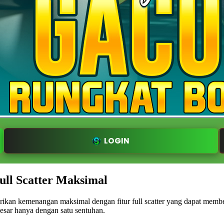
LOGIN
ll Scatter Maksimal
rikan kemenangan maksimal dengan fitur full scatter yang dapat membe
sar hanya dengan satu sentuhan.