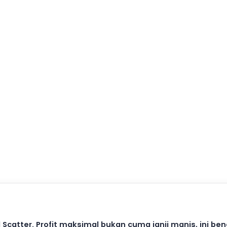
l Scatter. Profit maksimal bukan cuma janji manis, ini ben