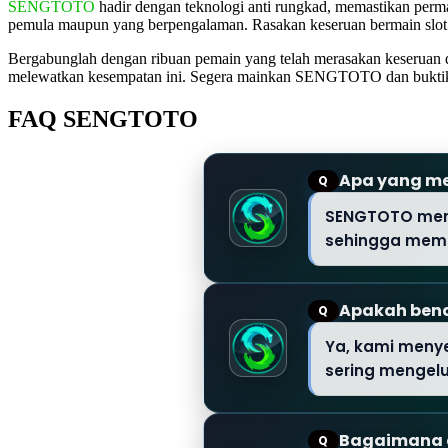
SENGTOTO
hadir dengan teknologi anti rungkad, memastikan perm
pemula maupun yang berpengalaman. Rasakan keseruan bermain slot
Bergabunglah dengan ribuan pemain yang telah merasakan keseruan 
melewatkan kesempatan ini. Segera mainkan SENGTOTO dan buktikan 
FAQ SENGTOTO
Apa yang m
Q
SENGTOTO mengg
sehingga memi
Apakah benar
Q
Ya, kami menye
sering mengelu
Bagaimana c
Q