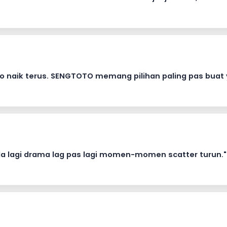
ldo naik terus. SENGTOTO memang pilihan paling pas buat
da lagi drama lag pas lagi momen-momen scatter turun."