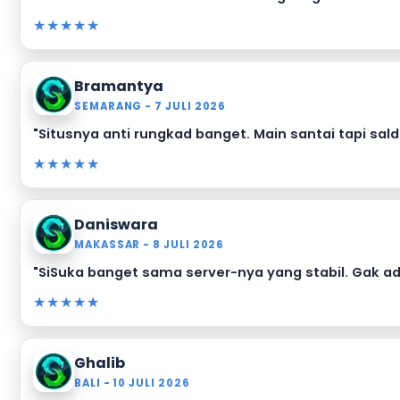
★★★★★
Bramantya
SEMARANG - 7 JULI 2026
"Situsnya anti rungkad banget. Main santai tapi sa
★★★★★
Daniswara
MAKASSAR - 8 JULI 2026
"SiSuka banget sama server-nya yang stabil. Gak a
★★★★★
Ghalib
BALI - 10 JULI 2026