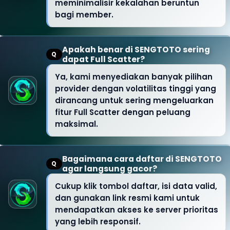
meminimalisir kekalahan beruntun
bagi member.
Apakah benar di SENGTOTO sering
Q
dapat Full Scatter?
Ya, kami menyediakan banyak pilihan
provider dengan volatilitas tinggi yang
dirancang untuk sering mengeluarkan
fitur Full Scatter dengan peluang
maksimal.
Bagaimana cara daftar di SENGTOTO
Q
agar langsung gacor?
Cukup klik tombol daftar, isi data valid,
dan gunakan link resmi kami untuk
mendapatkan akses ke server prioritas
yang lebih responsif.