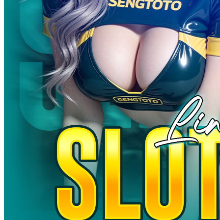
SENGTOTO | Slot Gacor Anti
Rungkad, Full Scatter
Maksimal
SENGTOTO adalah platfom slot gacor yang dirancang untuk
memberikan kemenangan maksimal dengan fitur full scatter yang
dapat memberikan peluang lebih besar untuk meraih jackpot yang
menggiurkan