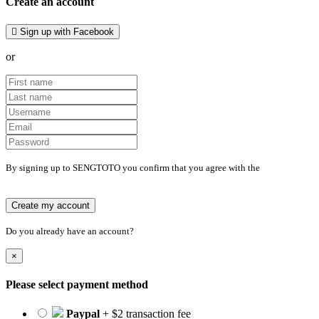
Create an account
Sign up with Facebook
or
Sign up with Email
By signing up to SENGTOTO you confirm that you agree with the
member
terms and conditions
Create my account
Do you already have an account?
Log in
×
Please select payment method
Paypal
+ $2 transaction fee