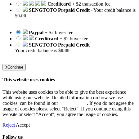
Creditcard
+ $2 transaction fee
SENGTOTO Prepaid Credit
- Your credit balance is
$0.00
Add credit to buy this item using SENGTOTO Credit
Paypal
+ $2 buyer fee
Creditcard
+ $2 buyer fee
SENGTOTO Prepaid Credit
Your credit balance is
$0.00
Add SENGTOTO credit
Continue
This website uses cookies
This website uses cookies to be able to give the best experience
while using our website. Detailed information on how we use
cookies, can be found in our
privacy policy
. If you do not agree the
usage of cookies please select "Reject". If you continue using this
website or select "Accept", you agree the usage of cookies.
Reject
Accept
Follow
us