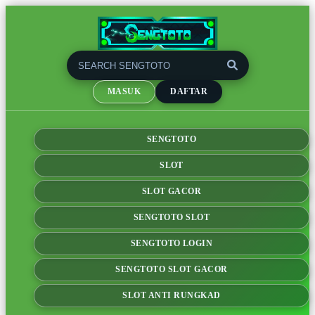
MASUK
DAFTAR
SENGTOTO
SLOT
SLOT GACOR
SENGTOTO SLOT
SENGTOTO LOGIN
SENGTOTO SLOT GACOR
SLOT ANTI RUNGKAD