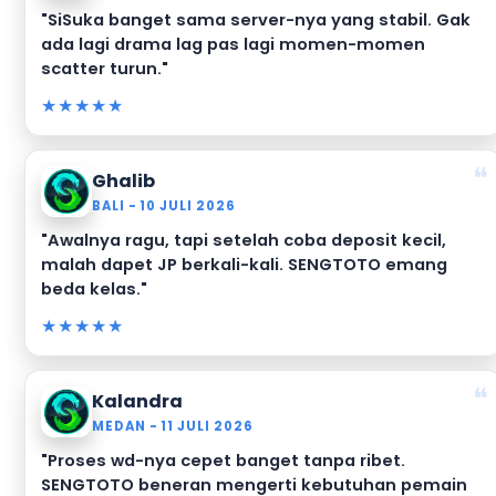
"SiSuka banget sama server-nya yang stabil. Gak
ada lagi drama lag pas lagi momen-momen
scatter turun."
★★★★★
❝
Ghalib
BALI - 10 JULI 2026
"Awalnya ragu, tapi setelah coba deposit kecil,
malah dapet JP berkali-kali. SENGTOTO emang
beda kelas."
★★★★★
❝
Kalandra
MEDAN - 11 JULI 2026
"Proses wd-nya cepet banget tanpa ribet.
SENGTOTO beneran mengerti kebutuhan pemain