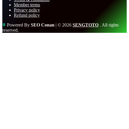
Member terms
Privacy policy
Refund policy
Powered By
SEO Conan
| © 2026
SENGTOTO
. All rights
reserved.