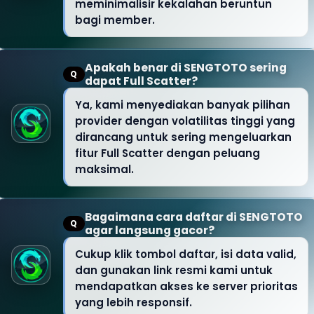
meminimalisir kekalahan beruntun
bagi member.
Apakah benar di SENGTOTO sering
Q
dapat Full Scatter?
Ya, kami menyediakan banyak pilihan
provider dengan volatilitas tinggi yang
dirancang untuk sering mengeluarkan
fitur Full Scatter dengan peluang
maksimal.
Bagaimana cara daftar di SENGTOTO
Q
agar langsung gacor?
Cukup klik tombol daftar, isi data valid,
dan gunakan link resmi kami untuk
mendapatkan akses ke server prioritas
yang lebih responsif.