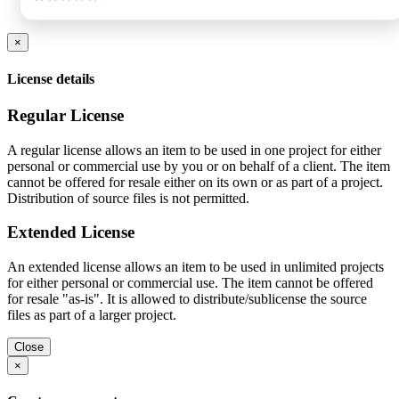
×
License details
Regular License
A regular license allows an item to be used in one project for either
personal or commercial use by you or on behalf of a client. The item
cannot be offered for resale either on its own or as part of a project.
Distribution of source files is not permitted.
Extended License
An extended license allows an item to be used in unlimited projects
for either personal or commercial use. The item cannot be offered
for resale "as-is". It is allowed to distribute/sublicense the source
files as part of a larger project.
Close
×