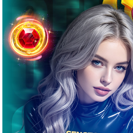
SENGTOTO | Slot Gacor Anti
Rungkad, Full Scatter
Maksimal
SENGTOTO adalah platfom slot gacor yang dirancang untuk
memberikan kemenangan maksimal dengan fitur full scatter yang
dapat memberikan peluang lebih besar untuk meraih jackpot yang
menggiurkan