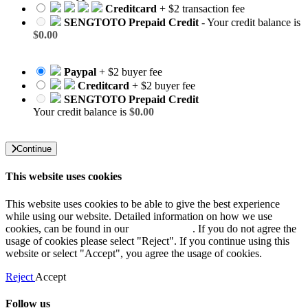
Creditcard
+ $2 transaction fee
SENGTOTO Prepaid Credit
- Your credit balance is
$0.00
Add credit to buy this item using SENGTOTO Credit
Paypal
+ $2 buyer fee
Creditcard
+ $2 buyer fee
SENGTOTO Prepaid Credit
Your credit balance is
$0.00
Add SENGTOTO credit
Continue
This website uses cookies
This website uses cookies to be able to give the best experience
while using our website. Detailed information on how we use
cookies, can be found in our
privacy policy
. If you do not agree the
usage of cookies please select "Reject". If you continue using this
website or select "Accept", you agree the usage of cookies.
Reject
Accept
Follow
us