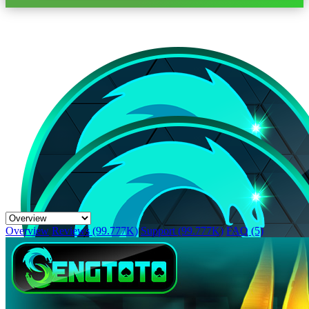
Overview
Reviews (99.777K)
Support (99.777K)
FAQ (5)