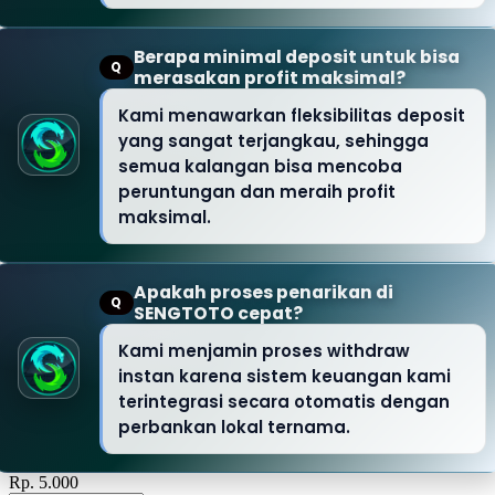
Berapa minimal deposit untuk bisa
Q
merasakan profit maksimal?
Kami menawarkan fleksibilitas deposit
yang sangat terjangkau, sehingga
semua kalangan bisa mencoba
peruntungan dan meraih profit
maksimal.
Apakah proses penarikan di
Q
SENGTOTO cepat?
Kami menjamin proses withdraw
instan karena sistem keuangan kami
terintegrasi secara otomatis dengan
perbankan lokal ternama.
Rp.
5.000