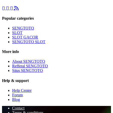
Popular
categories
SENGTOTO
SLOT
SLOT GACOR
SENGTOTO SLOT
More
info
About SENGTOTO
Refferal SENGTOTO
Situs SENGTOTO
Help
& support
Help Center
Forum
Blog
Contact
Terms & conditions