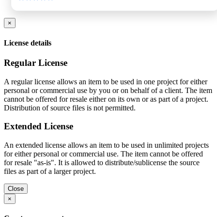
×
License details
Regular License
A regular license allows an item to be used in one project for either
personal or commercial use by you or on behalf of a client. The item
cannot be offered for resale either on its own or as part of a project.
Distribution of source files is not permitted.
Extended License
An extended license allows an item to be used in unlimited projects
for either personal or commercial use. The item cannot be offered
for resale "as-is". It is allowed to distribute/sublicense the source
files as part of a larger project.
Close
×