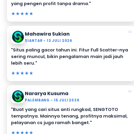
yang pengen profit tanpa drama."
★★★★★
❝
Mahawira Sukian
SIANTAR - 13 JULI 2026
"Situs paling gacor tahun ini. Fitur Full Scatter-nya
sering muncul, bikin pengalaman main jadi jauh
lebih seru."
★★★★★
❝
Nararya Kusuma
PALEMBANG - 15 JULI 2026
"Buat yang cari situs anti rungkad, SENGTOTO
tempatnya. Mainnya tenang, profitnya maksimal,
pelayanan cs juga ramah banget."
★★★★★