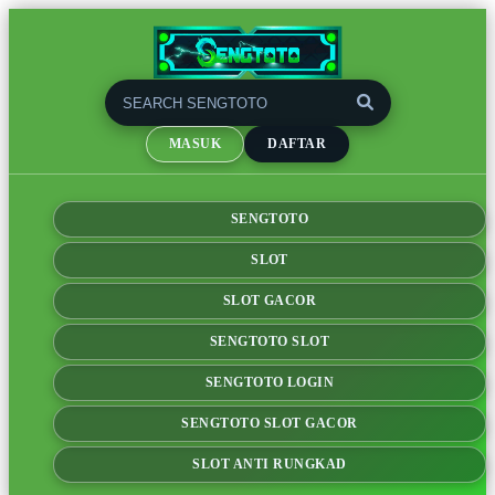
MASUK
DAFTAR
SENGTOTO
SLOT
SLOT GACOR
SENGTOTO SLOT
SENGTOTO LOGIN
SENGTOTO SLOT GACOR
SLOT ANTI RUNGKAD