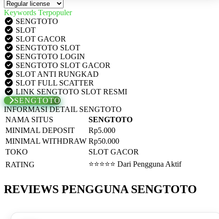
Keywords Terpopuler
SENGTOTO
SLOT
SLOT GACOR
SENGTOTO SLOT
SENGTOTO LOGIN
SENGTOTO SLOT GACOR
SLOT ANTI RUNGKAD
SLOT FULL SCATTER
LINK SENGTOTO SLOT RESMI
SENGTOTO
INFORMASI DETAIL SENGTOTO
NAMA SITUS
SENGTOTO
MINIMAL DEPOSIT
Rp5.000
MINIMAL WITHDRAW
Rp50.000
TOKO
SLOT GACOR
⭐️⭐️⭐️⭐️⭐️ Dari Pengguna Aktif
RATING
REVIEWS PENGGUNA SENGTOTO