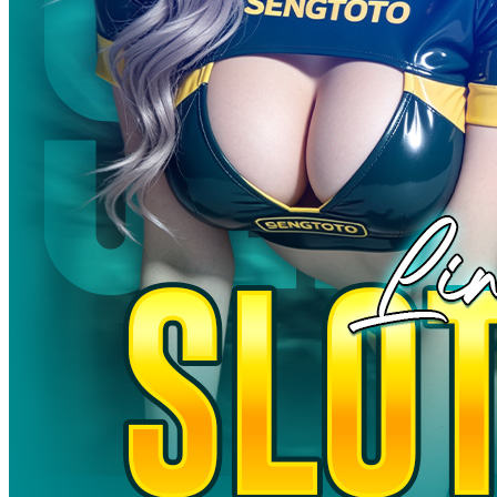
SENGTOTO | Slot Gacor Anti
Rungkad, Full Scatter
Maksimal
SENGTOTO adalah platfom slot gacor yang dirancang untuk
memberikan kemenangan maksimal dengan fitur full scatter yang
dapat memberikan peluang lebih besar untuk meraih jackpot yang
menggiurkan