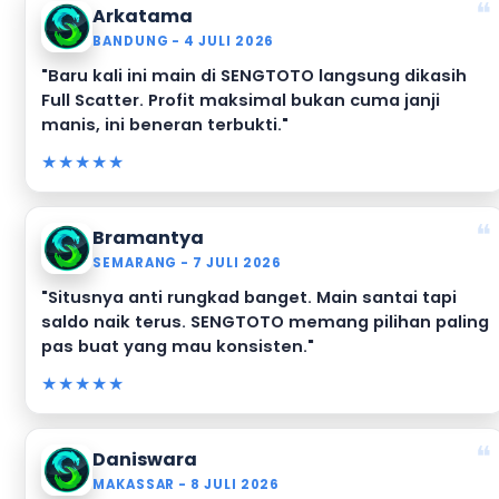
❝
Arkatama
BANDUNG - 4 JULI 2026
"Baru kali ini main di SENGTOTO langsung dikasih
Full Scatter. Profit maksimal bukan cuma janji
manis, ini beneran terbukti."
★★★★★
❝
Bramantya
SEMARANG - 7 JULI 2026
"Situsnya anti rungkad banget. Main santai tapi
saldo naik terus. SENGTOTO memang pilihan paling
pas buat yang mau konsisten."
★★★★★
❝
Daniswara
MAKASSAR - 8 JULI 2026