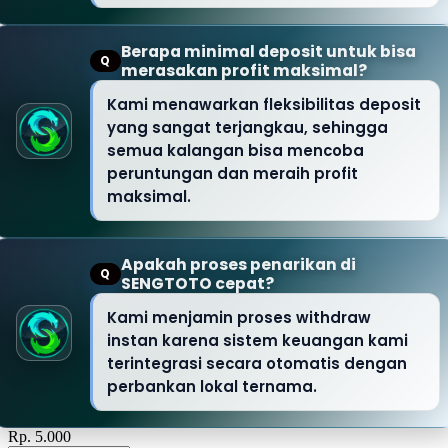
Berapa minimal deposit untuk bisa
Q
merasakan profit maksimal?
Kami menawarkan fleksibilitas deposit
yang sangat terjangkau, sehingga
semua kalangan bisa mencoba
peruntungan dan meraih profit
maksimal.
Apakah proses penarikan di
Q
SENGTOTO cepat?
Kami menjamin proses withdraw
instan karena sistem keuangan kami
terintegrasi secara otomatis dengan
perbankan lokal ternama.
Rp.
5.000