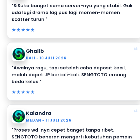
"SiSuka banget sama server-nya yang stabil. Gak
ada lagi drama lag pas lagi momen-momen
scatter turun."
★★★★★
❝
Ghalib
BALI - 10 JULI 2026
"Awalnya ragu, tapi setelah coba deposit kecil,
malah dapet JP berkali-kali. SENGTOTO emang
beda kelas."
★★★★★
❝
Kalandra
MEDAN - 11 JULI 2026
"Proses wd-nya cepet banget tanpa ribet.
SENGTOTO beneran mengerti kebutuhan pemain