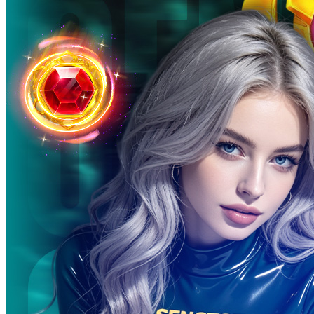
SENGTOTO | Slot Gacor Anti
Rungkad, Full Scatter
Maksimal
SENGTOTO adalah platfom slot gacor yang dirancang untuk
memberikan kemenangan maksimal dengan fitur full scatter yang
dapat memberikan peluang lebih besar untuk meraih jackpot yang
menggiurkan