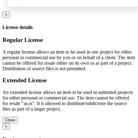
×
License details
Regular License
A regular license allows an item to be used in one project for either
personal or commercial use by you or on behalf of a client. The item
cannot be offered for resale either on its own or as part of a project.
Distribution of source files is not permitted.
Extended License
An extended license allows an item to be used in unlimited projects
for either personal or commercial use. The item cannot be offered
for resale "as-is". It is allowed to distribute/sublicense the source
files as part of a larger project.
Close
×