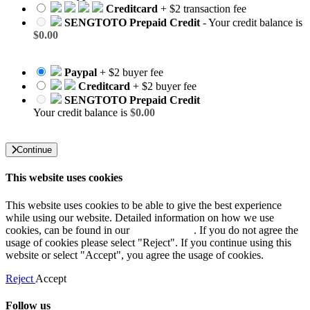
Creditcard
+ $2 transaction fee
SENGTOTO Prepaid Credit
- Your credit balance is
$0.00
Add credit to buy this item using SENGTOTO Credit
Paypal
+ $2 buyer fee
Creditcard
+ $2 buyer fee
SENGTOTO Prepaid Credit
Your credit balance is
$0.00
Add SENGTOTO credit
Continue
This website uses cookies
This website uses cookies to be able to give the best experience
while using our website. Detailed information on how we use
cookies, can be found in our
privacy policy
. If you do not agree the
usage of cookies please select "Reject". If you continue using this
website or select "Accept", you agree the usage of cookies.
Reject
Accept
Follow
us