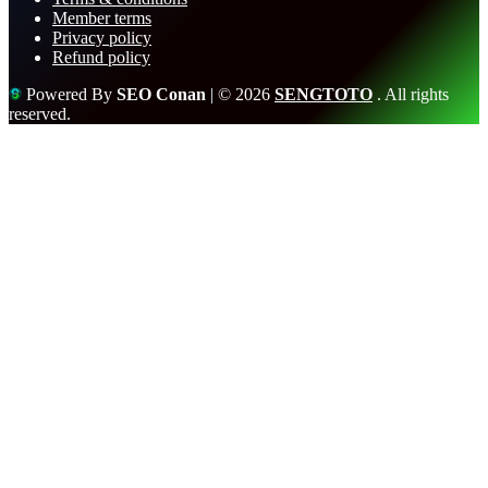
Member terms
Privacy policy
Refund policy
Powered By
SEO Conan
| © 2026
SENGTOTO
. All rights
reserved.