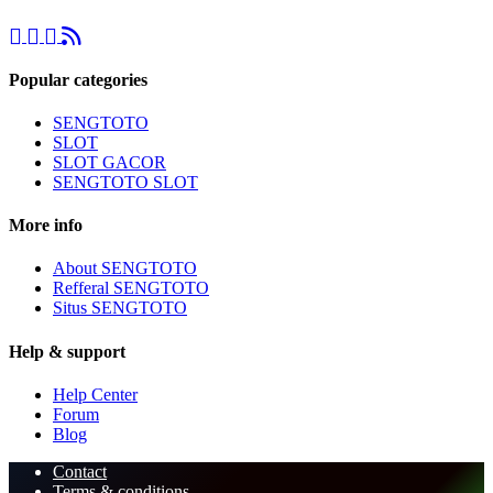
Popular
categories
SENGTOTO
SLOT
SLOT GACOR
SENGTOTO SLOT
More
info
About SENGTOTO
Refferal SENGTOTO
Situs SENGTOTO
Help
& support
Help Center
Forum
Blog
Contact
Terms & conditions