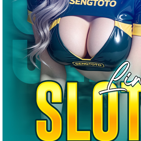
SENGTOTO | Slot Gacor Anti
Rungkad, Full Scatter
Maksimal
SENGTOTO adalah platfom slot gacor yang dirancang untuk
memberikan kemenangan maksimal dengan fitur full scatter yang
dapat memberikan peluang lebih besar untuk meraih jackpot yang
menggiurkan