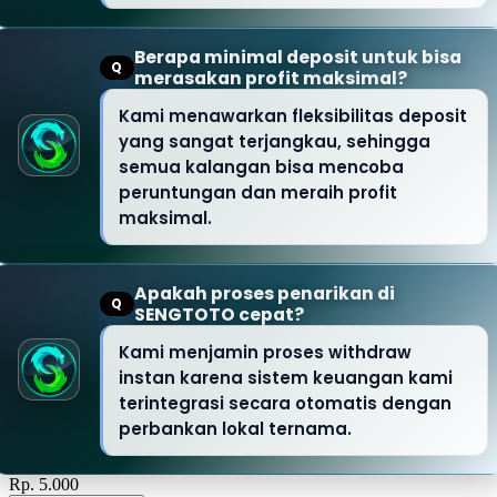
Berapa minimal deposit untuk bisa
Q
merasakan profit maksimal?
Kami menawarkan fleksibilitas deposit
yang sangat terjangkau, sehingga
semua kalangan bisa mencoba
peruntungan dan meraih profit
maksimal.
Apakah proses penarikan di
Q
SENGTOTO cepat?
Kami menjamin proses withdraw
instan karena sistem keuangan kami
terintegrasi secara otomatis dengan
perbankan lokal ternama.
Rp.
5.000