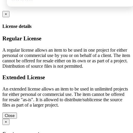
×
License details
Regular License
A regular license allows an item to be used in one project for either
personal or commercial use by you or on behalf of a client. The item
cannot be offered for resale either on its own or as part of a project.
Distribution of source files is not permitted.
Extended License
An extended license allows an item to be used in unlimited projects
for either personal or commercial use. The item cannot be offered
for resale "as-is". It is allowed to distribute/sublicense the source
files as part of a larger project.
Close
×