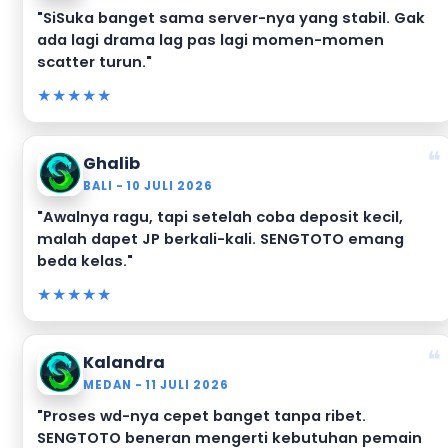
"SiSuka banget sama server-nya yang stabil. Gak
ada lagi drama lag pas lagi momen-momen
scatter turun."
★★★★★
❝
Ghalib
BALI - 10 JULI 2026
"Awalnya ragu, tapi setelah coba deposit kecil,
malah dapet JP berkali-kali. SENGTOTO emang
beda kelas."
★★★★★
❝
Kalandra
MEDAN - 11 JULI 2026
"Proses wd-nya cepet banget tanpa ribet.
SENGTOTO beneran mengerti kebutuhan pemain