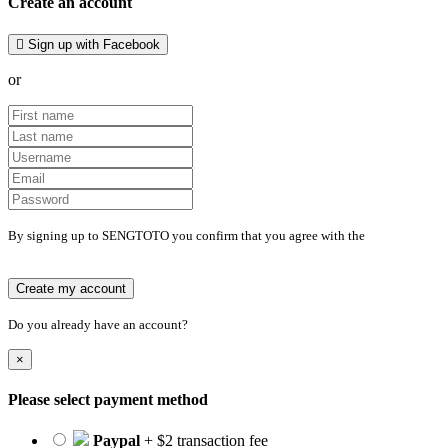
Create an account
Sign up with Facebook
or
Sign up with Email
By signing up to SENGTOTO you confirm that you agree with the
member
terms and conditions
Create my account
Do you already have an account?
Log in
×
Please select payment method
Paypal
+ $2 transaction fee