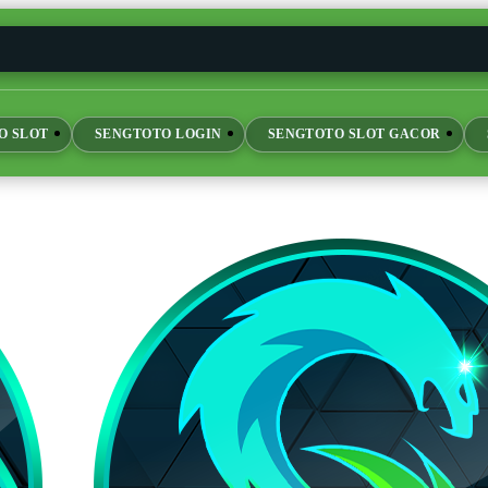
O SLOT
SENGTOTO LOGIN
SENGTOTO SLOT GACOR