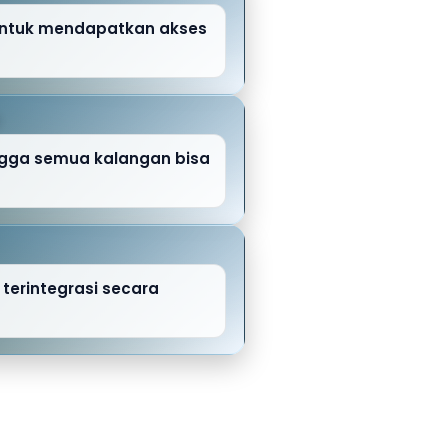
i untuk mendapatkan akses
ingga semua kalangan bisa
terintegrasi secara