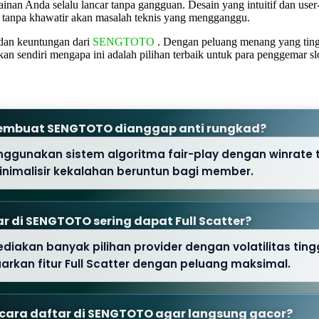
ainan Anda selalu lancar tanpa gangguan. Desain yang intuitif dan us
 tanpa khawatir akan masalah teknis yang mengganggu.
dan keuntungan dari
SENGTOTO
. Dengan peluang menang yang tin
sendiri mengapa ini adalah pilihan terbaik untuk para penggemar sl
embuat SENGTOTO dianggap anti rungkad?
unakan sistem algoritma fair-play dengan winrate tin
nimalisir kekalahan beruntun bagi member.
 di SENGTOTO sering dapat Full Scatter?
diakan banyak pilihan provider dengan volatilitas tin
arkan fitur Full Scatter dengan peluang maksimal.
ara daftar di SENGTOTO agar langsung gacor?