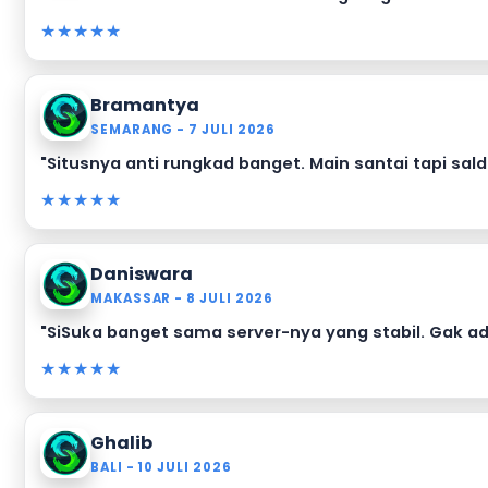
★★★★★
Bramantya
SEMARANG - 7 JULI 2026
"Situsnya anti rungkad banget. Main santai tapi sa
★★★★★
Daniswara
MAKASSAR - 8 JULI 2026
"SiSuka banget sama server-nya yang stabil. Gak a
★★★★★
Ghalib
BALI - 10 JULI 2026