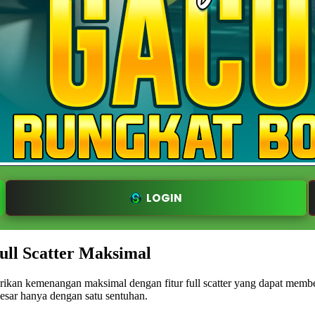
LOGIN
ll Scatter Maksimal
rikan kemenangan maksimal dengan fitur full scatter yang dapat membe
sar hanya dengan satu sentuhan.