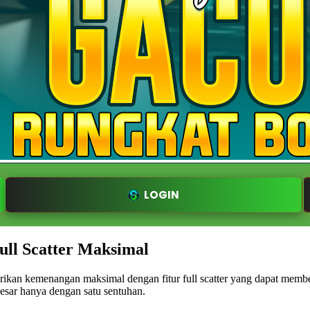
LOGIN
ll Scatter Maksimal
rikan kemenangan maksimal dengan fitur full scatter yang dapat membe
sar hanya dengan satu sentuhan.