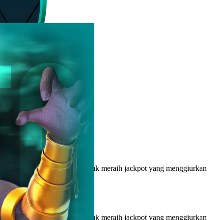
ikan peluang lebih besar untuk meraih jackpot yang menggiurkan
ikan peluang lebih besar untuk meraih jackpot yang menggiurkan