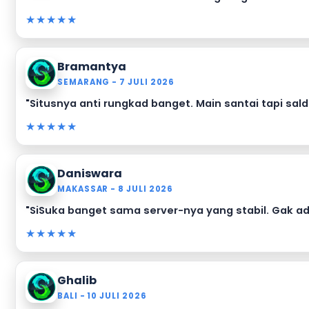
★★★★★
Bramantya
SEMARANG - 7 JULI 2026
"Situsnya anti rungkad banget. Main santai tapi sa
★★★★★
Daniswara
MAKASSAR - 8 JULI 2026
"SiSuka banget sama server-nya yang stabil. Gak a
★★★★★
Ghalib
BALI - 10 JULI 2026