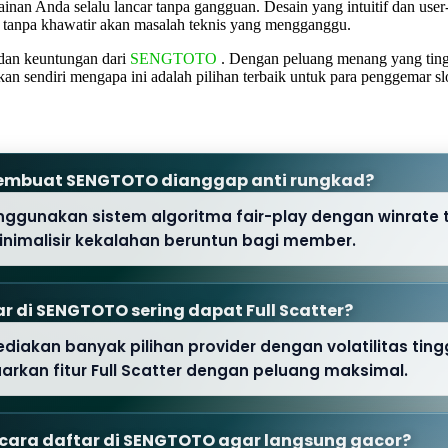
ainan Anda selalu lancar tanpa gangguan. Desain yang intuitif dan us
 tanpa khawatir akan masalah teknis yang mengganggu.
dan keuntungan dari
SENGTOTO
. Dengan peluang menang yang tin
sendiri mengapa ini adalah pilihan terbaik untuk para penggemar sl
embuat SENGTOTO dianggap anti rungkad?
unakan sistem algoritma fair-play dengan winrate tin
nimalisir kekalahan beruntun bagi member.
 di SENGTOTO sering dapat Full Scatter?
diakan banyak pilihan provider dengan volatilitas tin
arkan fitur Full Scatter dengan peluang maksimal.
ara daftar di SENGTOTO agar langsung gacor?