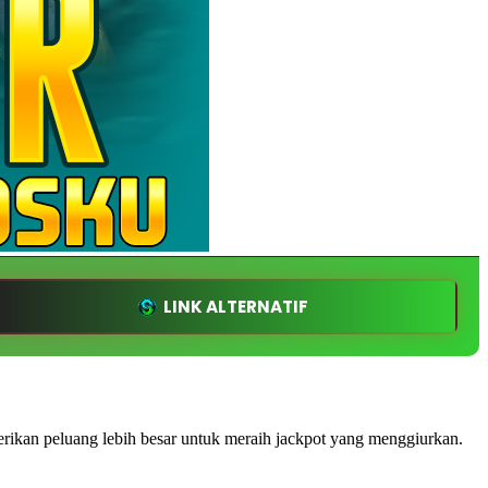
LINK ALTERNATIF
rikan peluang lebih besar untuk meraih jackpot yang menggiurkan.