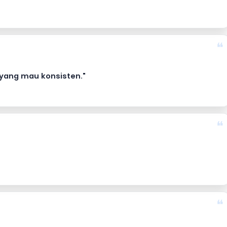
❝
 yang mau konsisten."
❝
❝