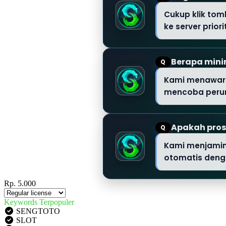
Cukup klik tom
ke server prior
Berapa mini
Q
Kami menawarka
mencoba perun
Apakah pros
Q
Kami menjamin 
otomatis deng
Rp.
5.000
Keywords Terpopuler
SENGTOTO
SLOT