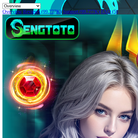
Overview
Reviews (99.777K)
Support (99.777K)
FAQ (5)
SENGTOTO | Slot Gacor Anti R
SENGTOTO adalah platfom slot gacor yang dirancang untuk memberik
SENGTOTO | Slot Gacor Anti R
SENGTOTO adalah platfom slot gacor yang dirancang untuk memberik