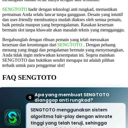
SENGTOTO
hadir dengan teknologi anti rungkad, memastikan
permainan Anda selalu lancar tanpa gangguan. Desain yang intuitif
dan user-friendly membuatnya mudah diakses oleh semua pemain,
baik pemula maupun yang berpengalaman. Rasakan keseruan
bermain slot tanpa khawatir akan masalah teknis yang mengganggu.
Bergabunglah dengan ribuan pemain yang telah merasakan
keseruan dan keuntungan dari
SENGTOTO
. Dengan peluang
menang yang tinggi dan pengalaman bermain yang menyenangkan,
Anda tidak ingin melewatkan kesempatan ini. Segera mainkan
SENGTOTO dan buktikan sendiri mengapa ini adalah pilihan
terbaik untuk para penggemar slot!
FAQ SENGTOTO
Apa yang membuat SENGTOTO
Q
dianggap anti rungkad?
SENGTOTO menggunakan sistem
algoritma fair-play dengan winrate
tinggi yang telah teruji, sehingga