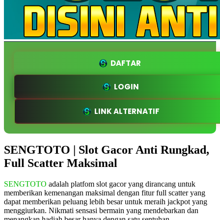
DAFTAR
LOGIN
LINK ALTERNATIF
SENGTOTO | Slot Gacor Anti Rungkad,
Full Scatter Maksimal
SENGTOTO
adalah platfom slot gacor yang dirancang untuk
memberikan kemenangan maksimal dengan fitur full scatter yang
dapat memberikan peluang lebih besar untuk meraih jackpot yang
menggiurkan. Nikmati sensasi bermain yang mendebarkan dan
menangkan hadiah besar hanya dengan satu sentuhan.