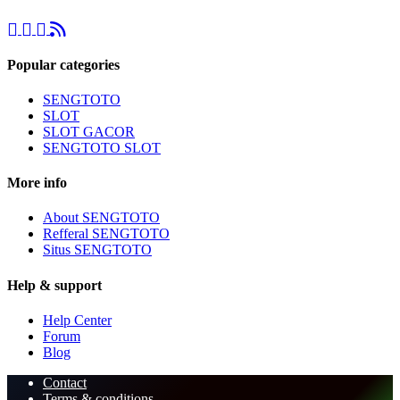
Popular
categories
SENGTOTO
SLOT
SLOT GACOR
SENGTOTO SLOT
More
info
About SENGTOTO
Refferal SENGTOTO
Situs SENGTOTO
Help
& support
Help Center
Forum
Blog
Contact
Terms & conditions