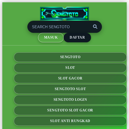
MASUK
DAFTAR
SENGTOTO
SLOT
SLOT GACOR
SENGTOTO SLOT
SENGTOTO LOGIN
SENGTOTO SLOT GACOR
SLOT ANTI RUNGKAD