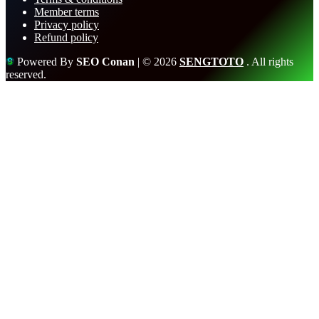
Member terms
Privacy policy
Refund policy
Powered By
SEO Conan
| © 2026
SENGTOTO
. All rights
reserved.