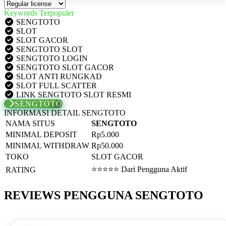
Keywords Terpopuler
SENGTOTO
SLOT
SLOT GACOR
SENGTOTO SLOT
SENGTOTO LOGIN
SENGTOTO SLOT GACOR
SLOT ANTI RUNGKAD
SLOT FULL SCATTER
LINK SENGTOTO SLOT RESMI
SENGTOTO
INFORMASI DETAIL SENGTOTO
NAMA SITUS
SENGTOTO
MINIMAL DEPOSIT
Rp5.000
MINIMAL WITHDRAW
Rp50.000
TOKO
SLOT GACOR
⭐️⭐️⭐️⭐️⭐️ Dari Pengguna Aktif
RATING
REVIEWS PENGGUNA SENGTOTO