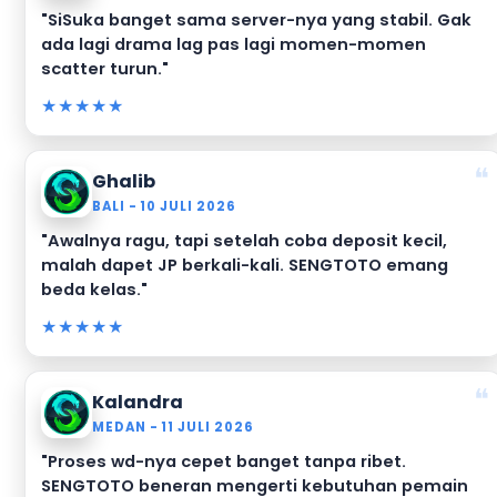
"SiSuka banget sama server-nya yang stabil. Gak
ada lagi drama lag pas lagi momen-momen
scatter turun."
★★★★★
❝
Ghalib
BALI - 10 JULI 2026
"Awalnya ragu, tapi setelah coba deposit kecil,
malah dapet JP berkali-kali. SENGTOTO emang
beda kelas."
★★★★★
❝
Kalandra
MEDAN - 11 JULI 2026
"Proses wd-nya cepet banget tanpa ribet.
SENGTOTO beneran mengerti kebutuhan pemain