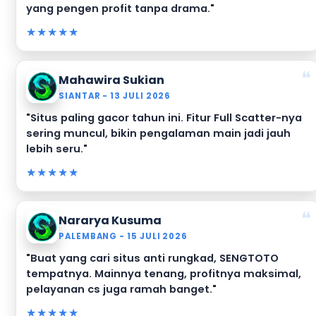
yang pengen profit tanpa drama."
★★★★★
❝
Mahawira Sukian
SIANTAR - 13 JULI 2026
"Situs paling gacor tahun ini. Fitur Full Scatter-nya
sering muncul, bikin pengalaman main jadi jauh
lebih seru."
★★★★★
❝
Nararya Kusuma
PALEMBANG - 15 JULI 2026
"Buat yang cari situs anti rungkad, SENGTOTO
tempatnya. Mainnya tenang, profitnya maksimal,
pelayanan cs juga ramah banget."
★★★★★